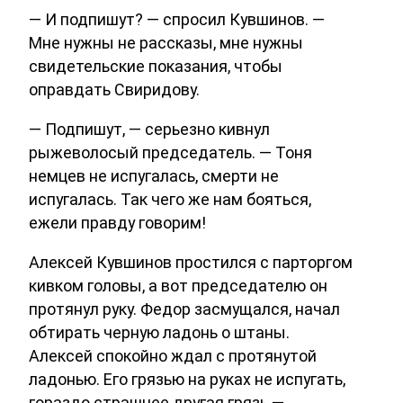
— И подпишут? — спросил Кувшинов. —
Мне нужны не рассказы, мне нужны
свидетельские показания, чтобы
оправдать Свиридову.
— Подпишут, — серьезно кивнул
рыжеволосый председатель. — Тоня
немцев не испугалась, смерти не
испугалась. Так чего же нам бояться,
ежели правду говорим!
Алексей Кувшинов простился с парторгом
кивком головы, а вот председателю он
протянул руку. Федор засмущался, начал
обтирать черную ладонь о штаны.
Алексей спокойно ждал с протянутой
ладонью. Его грязью на руках не испугать,
гораздо страшнее другая грязь —