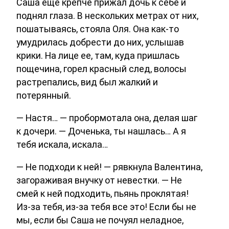
Саша еще крепче прижал дочь к себе и
поднял глаза. В нескольких метрах от них,
пошатываясь, стояла Оля. Она как-то
умудрилась добрести до них, услышав
крики. На лице ее, там, куда пришлась
пощечина, горел красный след, волосы
растрепались, вид был жалкий и
потерянный.
— Настя… — пробормотала она, делая шаг
к дочери. — Доченька, ты нашлась… А я
тебя искала, искала…
— Не подходи к ней! — рявкнула Валентина,
загораживая внучку от невестки. — Не
смей к ней подходить, пьянь проклятая!
Из-за тебя, из-за тебя все это! Если бы не
мы, если бы Саша не почуял неладное,