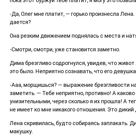
пока этот буржуй тебе платит, я могу это позвол
-Да, Олег мне платит, — горько произнесла Лена
дается?
Она резким движением поднялась с места и нат
-Смотри, смотри, уже становится заметно.
Дима брезгливо содрогнулся, увидев, что живот
это было. Неприятно сознавать, что его девушк
-Ааа, морщишься? — выражение брезгливости н
заметить. — Тебе неприятно, противно! А каков
унизительными, через сколько я их прошла! А те
не имеет ко мне никакого отношения. Это дикий
Лена скривилась, будто собираясь заплакать. Ди
макушку.