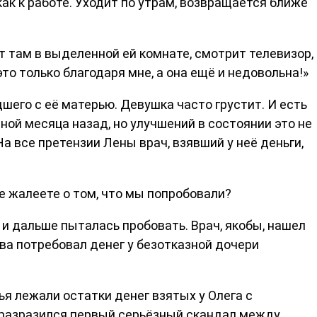
как к работе. Уходит по утрам, возвращается ближе
 там в выделенной ей комнате, смотрит телевизор,
это только благодаря мне, а она ещё и недовольна!»
шего с её матерью. Девушка часто грустит. И есть
ной месяца назад, но улучшений в состоянии это не
а все претензии Лены врач, взявший у неё деньги,
не жалеете о том, что мы попробовали?
 и дальше пыталась пробовать. Врач, якобы, нашел
ва потребовал денег у безотказной дочери
ья лежали остатки денег взятых у Олега с
и разразился первый серьёзный скандал между