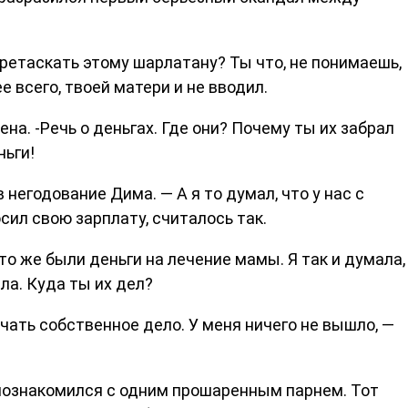
перетаскать этому шарлатану? Ты что, не понимаешь,
е всего, твоей матери и не вводил.
ена. -Речь о деньгах. Где они? Почему ты их забрал
ньги!
в негодование Дима. — А я то думал, что у нас с
осил свою зарплату, считалось так.
Это же были деньги на лечение мамы. Я так и думала,
ла. Куда ты их дел?
ачать собственное дело. У меня ничего не вышло, —
, познакомился с одним прошаренным парнем. Тот