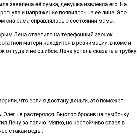
а завалена её сумка, девушка извлекла его. На
огнула и напряжение появилось на её лице. Это
ном она сама справлялась о состоянии мамы.
торым Лена ответила на телефонный звонок
рогатной матери находится в реанимации, в коме и
к оттуда и не ошибся. Лена успела сказать в трубку
орили, что если я достану деньги, это поможет.
. Олег не растерялся. Быстро бросив на тумбочку
тил Лену за талию. Мягко, но настойчиво отвел в
нес стакан воды.