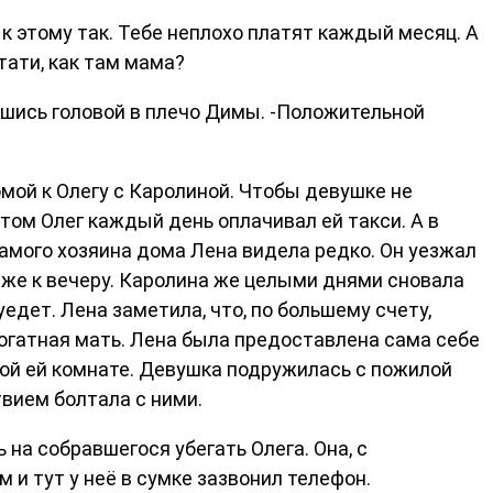
ь к этому так. Тебе неплохо платят каждый месяц. А
тати, как там мама?
вшись головой в плечо Димы. -Положительной
омой к Олегу с Каролиной. Чтобы девушке не
ом Олег каждый день оплачивал ей такси. А в
мого хозяина дома Лена видела редко. Он уезжал
лиже к вечеру. Каролина же целыми днями сновала
уедет. Лена заметила, что, по большему счету,
рогатная мать. Лена была предоставлена сама себе
ой ей комнате. Девушка подружилась с пожилой
вием болтала с ними.
на собравшегося убегать Олега. Она, с
 и тут у неё в сумке зазвонил телефон.