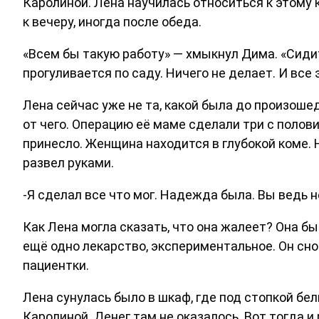
Каролиной. Лена научилась относиться к этому 
к вечеру, иногда после обеда.
«Всем бы такую работу» — хмыкнул Дима. «Сидит
прогуливается по саду. Ничего не делает. И все 
Лена сейчас уже не та, какой была до произошед
от чего. Операцию её маме сделали три с полови
принесло. Женщина находится в глубокой коме. Н
развел руками.
-Я сделал все что мог. Надежда была. Вы ведь 
Как Лена могла сказать, что она жалеет? Она бы
ещё одно лекарство, экспериментальное. Он сно
пациентки.
Лена сунулась было в шкаф, где под стопкой бел
Каролиной. Денег там не оказалось. Вот тогда 