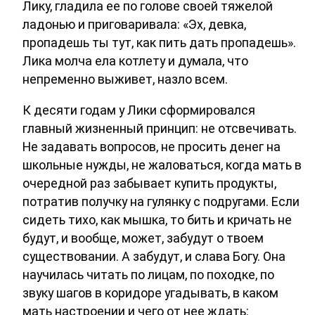
Лику, гладила ее по голове своей тяжелой
ладонью и приговаривала: «Эх, девка,
пропадешь ты тут, как пить дать пропадешь».
Лика молча ела котлету и думала, что
непременно выживет, назло всем.
К десяти годам у Лики сформировался
главный жизненный принцип: не отсвечивать.
Не задавать вопросов, не просить денег на
школьные нужды, не жаловаться, когда мать в
очередной раз забывает купить продукты,
потратив получку на гулянку с подругами. Если
сидеть тихо, как мышка, то бить и кричать не
будут, и вообще, может, забудут о твоем
существовании. А забудут, и слава Богу. Она
научилась читать по лицам, по походке, по
звуку шагов в коридоре угадывать, в каком
мать настроении и чего от нее ждать: