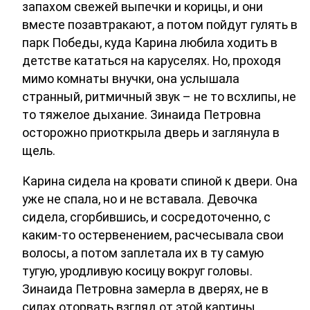
запахом свежей выпечки и корицы, и они
вместе позавтракают, а потом пойдут гулять в
парк Победы, куда Карина любила ходить в
детстве кататься на каруселях. Но, проходя
мимо комнаты внучки, она услышала
странный, ритмичный звук – не то всхлипы, не
то тяжелое дыхание. Зинаида Петровна
осторожно приоткрыла дверь и заглянула в
щель.
Карина сидела на кровати спиной к двери. Она
уже не спала, но и не вставала. Девочка
сидела, сгорбившись, и сосредоточенно, с
каким-то остервенением, расчесывала свои
волосы, а потом заплетала их в ту самую
тугую, уродливую косицу вокруг головы.
Зинаида Петровна замерла в дверях, не в
силах оторвать взгляд от этой картины.