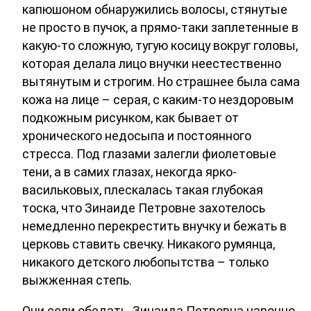
капюшоном обнаружились волосы, стянутые
не просто в пучок, а прямо-таки заплетенные в
какую-то сложную, тугую косицу вокруг головы,
которая делала лицо внучки неестественно
вытянутым и строгим. Но страшнее была сама
кожа на лице – серая, с каким-то нездоровым
подкожным рисунком, как бывает от
хронического недосыпа и постоянного
стресса. Под глазами залегли фиолетовые
тени, а в самих глазах, некогда ярко-
васильковых, плескалась такая глубокая
тоска, что Зинаиде Петровне захотелось
немедленно перекрестить внучку и бежать в
церковь ставить свечку. Никакого румянца,
никакого детского любопытства – только
выжженная степь.
Они сели обедать. Зинаида Петровна нарочно