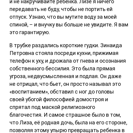
и не накручивайте ребенка. Лизе я ничего
передавать не буду, чтобы не портить ей
отпуск. Узнаю, что вы мутите воду за моей
спиной, – и внучку вы больше не увидите. Я вам
это гарантирую.
В трубке раздались короткие гудки. Зинаида
Петровна стояла посреди кухни, прижимая
телефон к уху, и дрожала от гнева и осознания
собственного бессилия. Это была прямая
угроза, недвусмысленная и подлая. Он даже
не отрицал, что бьет, он просто называл это
«воспитанием», обставил с ног до головы
своей убогой философией домостроя и
спрятал под маской религиозного
благочестия. И самое страшное было в том,
что Лиза, её родная дочь, была на его стороне,
позволяя этому упырю превращать ребенка в