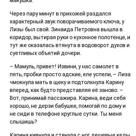
макушка.
Через пару минут в прихожей раздался
характерный звук поворачиваемого ключа, у
Лизы был свой. Зинаида Петровна вышла в
коридор, вытирая руки о кухонное полотенце, и
тут же оказалась втянута в водоворот духов и
суетливых объятий дочери.
– Мамуль, привет! Извини, у нас самолет в
пять, пробки просто адские, еле успели, – Лиза
чмокнула мать в щеку и подтолкнула Карину
вперед, как будто представляя её заново. –
Вот, принимай пассажира. Карина, веди себя
хорошо, не дерзи бабушке, помогай по дому и
не сиди в телефоне круглые сутки. Ты меня
слышишь?
Карина кивнула и стянула с ног дешевые кеды