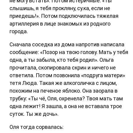
не могу встать». Потом истеричные: «Ты
слышишь, я тебя прокляну, су.ка, если не
приедешь!». Потом подключилась тяжелая
артиллерия в лице знакомых из родного
города.
Сначала соседка из дома напротив написала
сообщение: «Позор на твою голову. Мать у тебя
одна, а ты забыла, кто тебя родил». Ольга
прочитала, скопировала скрин и ничего не
ответила. Потом позвонила «подруга матери»
тетя Люда. Такая же алкоголичка с лицом,
похожим на печеное яблоко. Она заорала в
трубку: «Ты чё, Оля, охренела? Твоя мать там
одна лежит! Я зашла, а она не вставала трое
суток. Ты же дочь».
Оля тогда сорвалась: