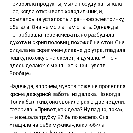
привозила продукты, мыла посуду, затыкала
нос, когда открывала холодильник, и,
ссылаясь на усталость и раннюю электричку,
сбегала. Она не могла там спать. Однажды
попробовала переночевать, но разбудила
духота и скрип половиц, похожий на стон. Она
сидела на скрипучем диване до утра, гладила
кошку, похожую на скелет, и думала: «Что я
здесь делаю? У меня нет к ней чувств.
Вообще».
Надежда, впрочем, чувств тоже не проявляла,
кроме дежурной заботы издалека. Но когда
Толик был жив, она звонила раз в две недели,
говорила: «Привет, как дела? Ну ладно, пока»,
— и вешала трубку. Ей было весело. Она
«тащила на себе мужика», как любила
говорить, но по факту они просто пили.