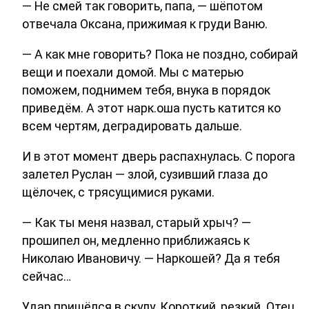
— Не смей так говорить, папа, — шёпотом
отвечала Оксана, прижимая к груди Ваню.
— А как мне говорить? Пока не поздно, собирай
вещи и поехали домой. Мы с матерью
поможем, поднимем тебя, внука в порядок
приведём. А этот нарк.оша пусть катится ко
всем чертям, деградировать дальше.
И в этот момент дверь распахнулась. С порога
залетел Руслан — злой, сузивший глаза до
щёлочек, с трясущимися руками.
— Как ты меня назвал, старый хрыч? —
прошипел он, медленно приближаясь к
Николаю Ивановичу. — Наркошей? Да я тебя
сейчас…
Удар пришёлся в скулу. Короткий, резкий. Отец