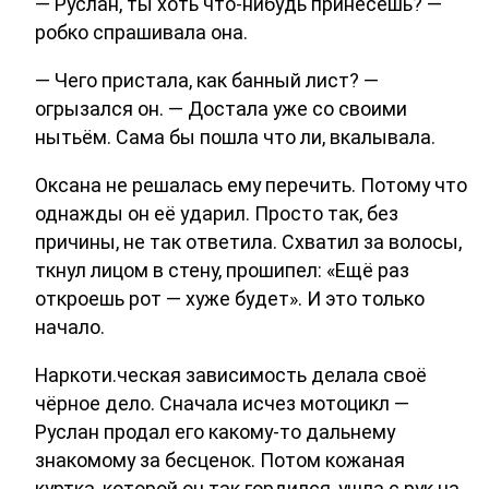
— Руслан, ты хоть что-нибудь принесёшь? —
робко спрашивала она.
— Чего пристала, как банный лист? —
огрызался он. — Достала уже со своими
нытьём. Сама бы пошла что ли, вкалывала.
Оксана не решалась ему перечить. Потому что
однажды он её ударил. Просто так, без
причины, не так ответила. Схватил за волосы,
ткнул лицом в стену, прошипел: «Ещё раз
откроешь рот — хуже будет». И это только
начало.
Наркоти.ческая зависимость делала своё
чёрное дело. Сначала исчез мотоцикл —
Руслан продал его какому-то дальнему
знакомому за бесценок. Потом кожаная
куртка, которой он так гордился, ушла с рук на