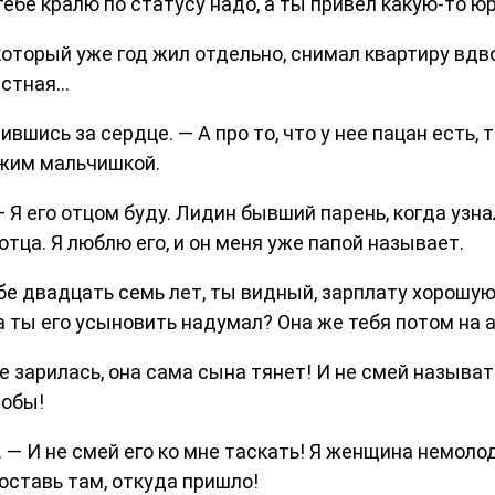
тебе кралю по статусу надо, а ты привел какую-то ю
который уже год жил отдельно, снимал квартиру вдв
честная…
вшись за сердце. — А про то, что у нее пацан есть,
чужим мальчишкой.
— Я его отцом буду. Лидин бывший парень, когда узн
отца. Я люблю его, и он меня уже папой называет.
бе двадцать семь лет, ты видный, зарплату хорошую
, а ты его усыновить надумал? Она же тебя потом на
не зарилась, она сама сына тянет! И не смей называ
лобы!
 — И не смей его ко мне таскать! Я женщина немоло
 оставь там, откуда пришло!