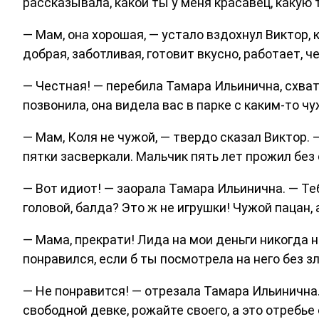
рассказывала, какой ты у меня красавец, какую 
— Мам, она хорошая, — устало вздохнул Виктор, 
добрая, заботливая, готовит вкусно, работает, 
— Честная! — перебила Тамара Ильинична, схвати
позвонила, она видела вас в парке с каким-то 
— Мам, Коля не чужой, — твердо сказал Виктор. 
пятки засверкали. Мальчик пять лет прожил без 
— Вот идиот! — заорала Тамара Ильинична. — Те
головой, балда? Это ж не игрушки! Чужой пацан
— Мама, прекрати! Лида на мои деньги никогда 
понравился, если б ты посмотрела на него без з
— Не понравится! — отрезала Тамара Ильинична.
свободной девке, рожайте своего, а это отребье