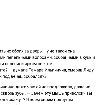
ь их обоих за дверь. Ну не такой она
кими пепельными волосами, собранными в куцый
 и ослепили ярким светом.
Вите? — думала Тамара Ильинична, смерив Лиду
ей под венец собрался?»
льинична даже чаю ей не предложила, даже не
ла сквозь зубы. — Зачем эту мышь приволок? Ты
 люди скажут? Я всем своим подругам