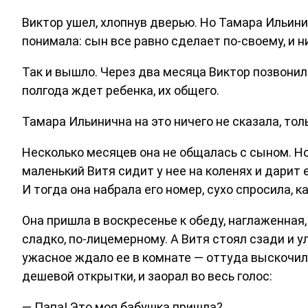
Виктор ушел, хлопнув дверью. Но Тамара Ильинич
понимала: сын все равно сделает по-своему, и н
Так и вышло. Через два месяца Виктор позвонил
полгода ждет ребенка, их общего.
Тамара Ильинична на это ничего не сказала, тол
Несколько месяцев она не общалась с сыном. Но
маленький Витя сидит у нее на коленях и дарит е
И тогда она набрала его номер, сухо спросила, ка
Она пришла в воскресенье к обеду, наглаженная,
сладко, по-лицемерному. А Витя стоял сзади и у
ужасное ждало ее в комнате — оттуда выскочил
дешевой открытки, и заорал во весь голос:
— Папа! Это моя бабушка пришла?