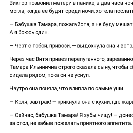
Виктор позвонил матери в панике, в два часа но
могла, когда ее будят среди ночи, хотела послат
— Бабушка Тамара, пожалуйста, я не буду мешать,
А я боюсь один.
— Черт с тобой, привози, — выдохнула она и вста
Через час Витя привез перепуганного, зареванн
Тамара Ильинична строго сказала сыну, чтобы «
сидела рядом, пока он не уснул.
Наутро она поняла, что влипла по самые уши.
— Коля, завтрак! — крикнула она с кухни, где жа
— Сейчас, бабушка Тамара! Я зубы чищу! — доне
за стол, не забыв пожелать приятного аппетита.