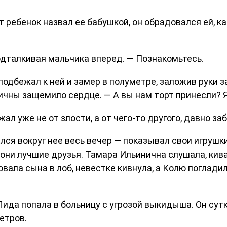
 ребенок назвал ее бабушкой, он обрадовался ей, ка
подталкивая мальчика вперед. — Познакомьтесь.
дбежал к ней и замер в полуметре, заложив руки за 
ичны защемило сердце. — А вы нам торт принесли? 
ал уже не от злости, а от чего-то другого, давно за
ся вокруг нее весь вечер — показывал свои игрушки,
рь они лучшие друзья. Тамара Ильинична слушала, кива
ала сына в лоб, невестке кивнула, а Колю погладила 
 Лида попала в больницу с угрозой выкидыша. Он сут
етров.