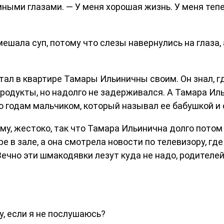
ными глазами. — У меня хорошая жизнь. У меня тепер
мешала суп, потому что слезы навернулись на глаза
тал в квартире Тамары Ильиничны своим. Он знал, г
продукты, но надолго не задерживался. А Тамара Ил
о годам мальчиком, который называл ее бабушкой и 
у, жестоко, так что Тамара Ильинична долго потом 
ре в зале, а она смотрела новости по телевизору, г
«Вечно эти шмакодявки лезут куда не надо, родителе
у, если я не послушаюсь?