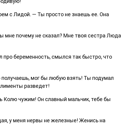
родивую!
оем с Лидой. — Ты просто не знаешь ее. Она
 ты мне почему не сказал? Мне твоя сестра Люда
ал про беременность, смылся так быстро, что
 получаешь, мог бы любую взять! Ты подумал
 алименты разведет!
ть Колю чужим! Он славный мальчик, тебе бы
дая, у меня нервы не железные! Женись на