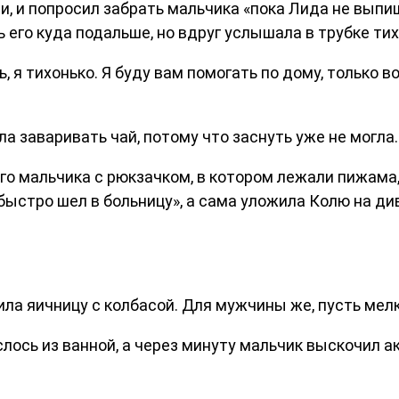
чи, и попросил забрать мальчика «пока Лида не выпи
ь его куда подальше, но вдруг услышала в трубке тих
 я тихонько. Я буду вам помогать по дому, только во
ла заваривать чай, потому что заснуть уже не могла.
ого мальчика с рюкзачком, в котором лежали пижам
быстро шел в больницу», а сама уложила Колю на ди
рила яичницу с колбасой. Для мужчины же, пусть мелк
слось из ванной, а через минуту мальчик выскочил 