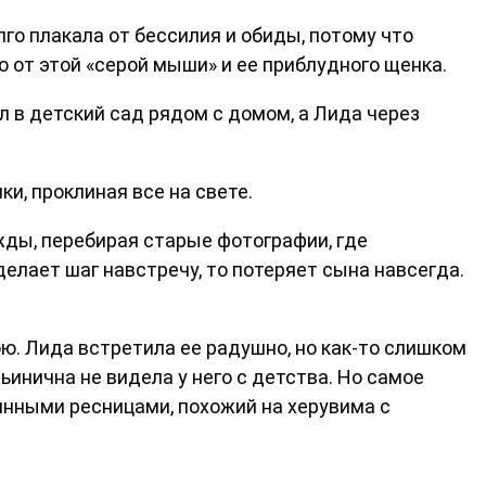
лго плакала от бессилия и обиды, потому что
го от этой «серой мыши» и ее приблудного щенка.
л в детский сад рядом с домом, а Лида через
и, проклиная все на свете.
жды, перебирая старые фотографии, где
сделает шаг навстречу, то потеряет сына навсегда.
бою. Лида встретила ее радушно, но как-то слишком
ьинична не видела у него с детства. Но самое
инными ресницами, похожий на херувима с