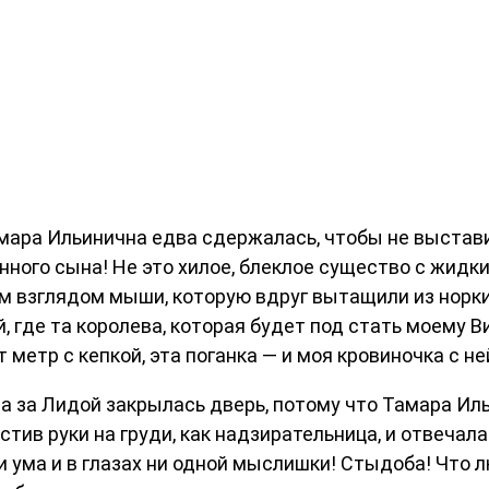
мара Ильинична едва сдержалась, чтобы не выставит
нного сына! Не это хилое, блеклое существо с жид
ым взглядом мыши, которую вдруг вытащили из норки
й, где та королева, которая будет под стать моему 
 метр с кепкой, эта поганка — и моя кровиночка с н
два за Лидой закрылась дверь, потому что Тамара И
естив руки на груди, как надзирательница, и отвеча
ни ума и в глазах ни одной мыслишки! Стыдоба! Что