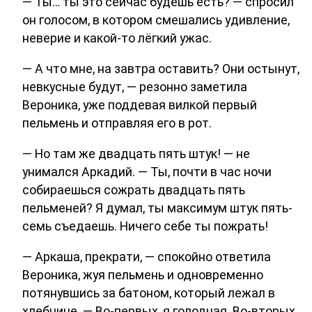
— Ты… ты это сейчас будешь есть? — спросил
он голосом, в котором смешались удивление,
неверие и какой-то лёгкий ужас.
— А что мне, на завтра оставить? Они остынут,
невкусные будут, — резонно заметила
Вероника, уже поддевая вилкой первый
пельмень и отправляя его в рот.
— Но там же двадцать пять штук! — не
унимался Аркадий. — Ты, почти в час ночи
собираешься сожрать двадцать пять
пельменей? Я думал, ты максимум штук пять-
семь съедаешь. Ничего себе ты пожрать!
— Аркаша, прекрати, — спокойно ответила
Вероника, жуя пельмень и одновременно
потянувшись за батоном, который лежал в
хлебнице. — Во-первых, я голодная. Во-вторых,