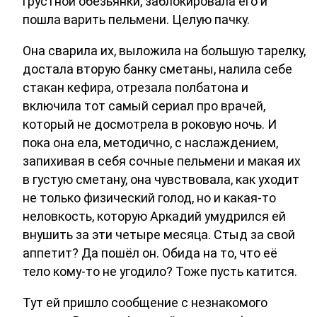
грустной обезьянки, заблокировала его и
пошла варить пельмени. Целую пачку.
Она сварила их, выложила на большую тарелку,
достала вторую банку сметаны, налила себе
стакан кефира, отрезала полбатона и
включила тот самый сериал про врачей,
который не досмотрела в роковую ночь. И
пока она ела, методично, с наслаждением,
запихивая в себя сочные пельмени и макая их
в густую сметану, она чувствовала, как уходит
не только физический голод, но и какая-то
неловкость, которую Аркадий умудрился ей
внушить за эти четыре месяца. Стыд за свой
аппетит? Да пошёл он. Обида на то, что её
тело кому-то не угодило? Тоже пусть катится.
Тут ей пришло сообщение с незнакомого